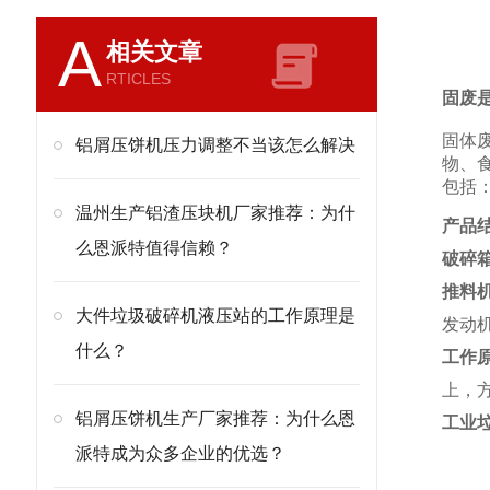
A
相关文章
RTICLES
固
废
固体
铝屑压饼机压力调整不当该怎么解决
物、
包括
温州生产铝渣压块机厂家推荐：为什
产品
么恩派特值得信赖？
破碎
推料
大件垃圾破碎机液压站的工作原理是
发动
什么？
工作
上，
铝屑压饼机生产厂家推荐：为什么恩
工业
派特成为众多企业的优选？