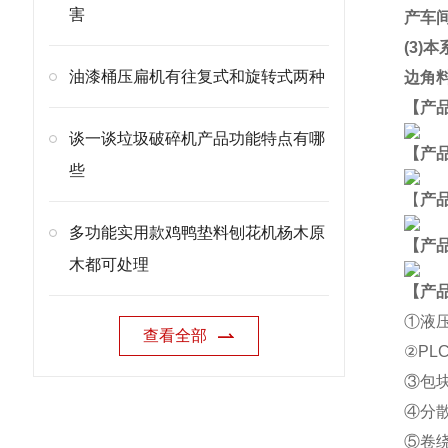
害
产车
(3
油漆桶压扁机有往复式和旋转式两种
边角
【产
谈一谈垃圾破碎机产品功能特点有哪
【产
些
【
产
多功能实用款鸡鸭垫料刨花机杨木原
【产
木都可处理
【产
①液
查看全部
②
PLC
③包
④分
⑤卷