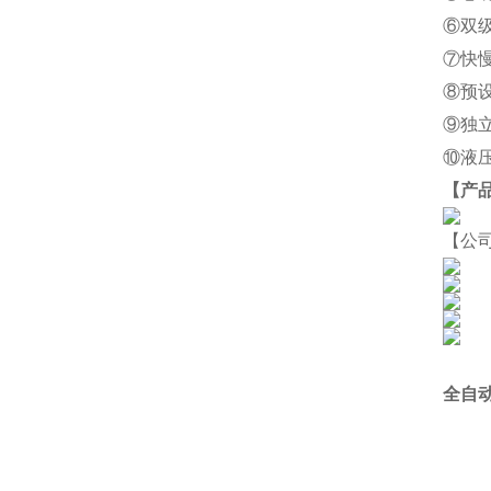
⑥双
⑦快
⑧预
⑨独
⑩液
【产
【公
全自