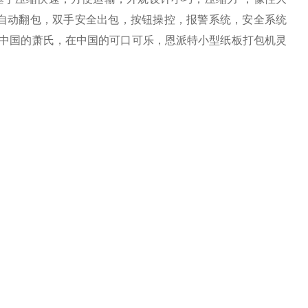
。 自动翻包，双手安全出包，按钮操控，报警系统，安全系统
，在中国的萧氏，在中国的可口可乐，恩派特小型纸板打包机灵
换向电磁阀，油泵；电机，油箱，主液压油缸，导向杆，锁