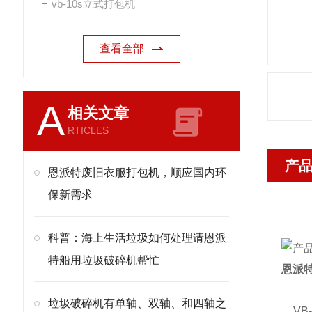
vb-10s立式打包机
查看全部
A
相关文章
RTICLES
产
恩派特废旧衣服打包机，顺应国内环
保新需求
科普：海上生活垃圾如何处理请恩派
特船用垃圾破碎机帮忙
恩派
垃圾破碎机有单轴、双轴、和四轴之
VB