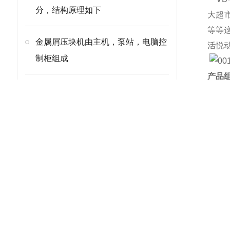
分，结构原理如下
大超
等等
金属屑压块机由主机，泵站，电脑控
活悦
制柜组成
产品组
投料
查看全部
门装
可以
恩派