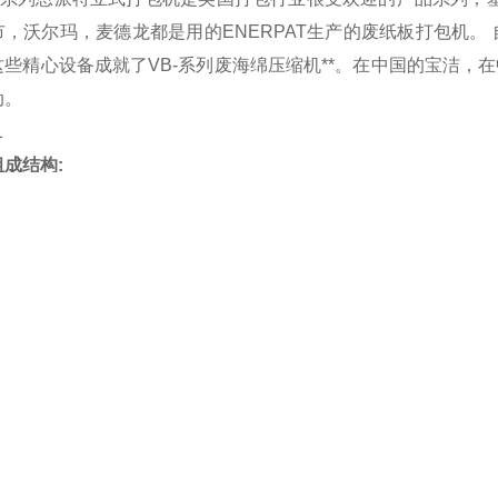
市，沃尔玛，麦德龙都是用的ENERPAT生产的废纸板打包机
这些精心设备成就了VB-系列废海绵压缩机**。在中国的宝洁
动。
成结构:
口，压料板，压缩室，机架，操作台（按钮操作），电气系统，
置，出包装置，反弹装置。
配置柴油发电机驱动，适合无电供应环境。
特立式打包机应用领域: