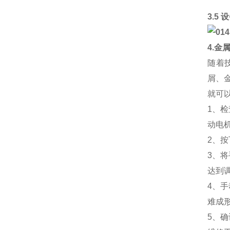
3.5
4.金
随着
屑、
就可
1、
动电
2、
3、
达到
4、
难成
5、