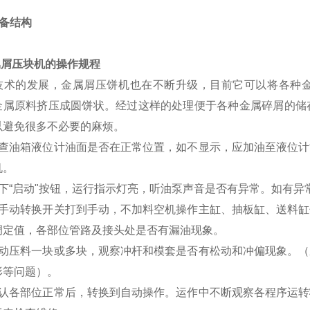
 设备结构
属屑压块机的操作规程
技术的发展，金属屑压饼机也在不断升级，目前它可以将各种
金属原料挤压成圆饼状。经过这样的处理便于各种金属碎屑的储
以避免很多不必要的麻烦。
检查油箱液位计油面是否在正常位置，如不显示，应加油至液位
机。
按下“启动"按钮，运行指示灯亮，听油泵声音是否有异常。如有异
将手动转换开关打到手动，不加料空机操作主缸、抽板缸、送料
调定值，各部位管路及接头处是否有漏油现象。
手动压料一块或多块，观察冲杆和模套是否有松动和冲偏现象。
形等问题）。
确认各部位正常后，转换到自动操作。运作中不断观察各程序运