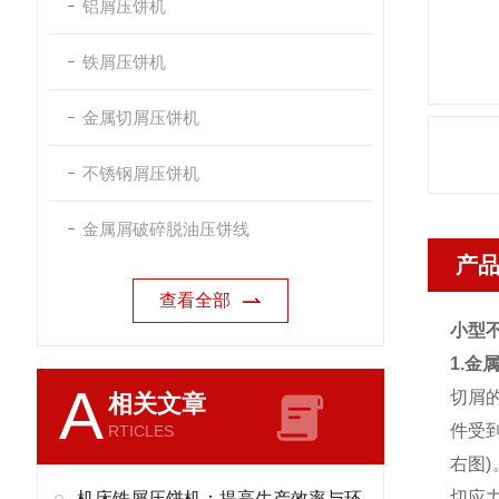
铝屑压饼机
铁屑压饼机
金属切屑压饼机
不锈钢屑压饼机
金属屑破碎脱油压饼线
产
查看全部
小型
1.金
A
切屑
相关文章
件受
RTICLES
右图
切应
机床铁屑压饼机：提高生产效率与环