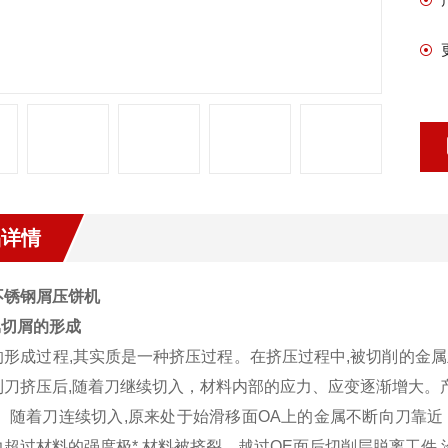
品详情
不锈钢屑压饼机
属切屑的形成
的形成过程,其实质是一种挤压过程。在挤压过程中,被切削的金
到刀挤压后,随着刀继续切入，材料内部的应力、应变逐渐增大。
)。随着刀连续切入,原来处于始滑移面OA上的金属不断向刀靠近
力超过材料的强度极*,材料被挤裂。越过OE面后切削层脱离工件