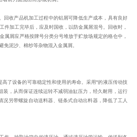
右。回收产品机加工过程中的铝屑可降低生产成本，具有良好
的工件加工完毕后，应及时国收，以防金属屑混号。回收时，
的金属屑应严格按牌号分类分号堆放于贮放场规定的格仓中，
避免泥沙、棉纱等杂物混入金属屑。
提高了设备的可靠稳定性和使用的寿命。采用*的液压传动技
组装，从而保证连续运转不减弱油缸压力，经久耐用，运行
情况另带螺旋自动送料器、链条式自动出料器，降低了工人