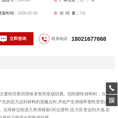
更新时间：
2026-02-08
访 问 量：
731
18021677668
立即咨询
联系电话：
属主要经历剪切滑移变形而形成切屑。切削塑性材料时，当工
产生的应力达到材料的屈服点时,开始产生滑移即塑性变形(见
，当滑移过程进入终滑移面OE位置时,应力应变达到大值,若
,沿着前刀面流出而形成切屑。