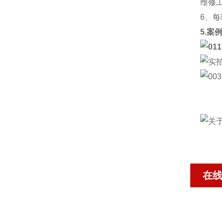
维修
6、
5.案
在