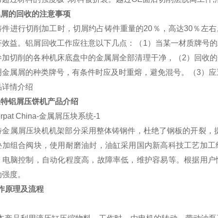
属屑的回收的注意事项
铸件进行切削加工时，切屑约占铸件重量的20％，高达30％左
济效益。铝屑回收工作应往意以下几点：（1）当某一材质牌号
参加切削的各种机床底盘中的金属屑全部清理干净，（2）回收
明金属屑的种类牌号，有条件时应及时重熔，避免混号。（3）应
派特铝
屑压饼机
产
品介绍
特金属屑压块机机架部分采用整体铸钢件，杜绝了钢板的开裂，
叠加组合阀块，使用耐磨油封，油缸采用国内新高科技工艺加工
；电脑控制，自动化程度高，故障率低，维护容易等。根据用户
动强度。
工作原理及流程