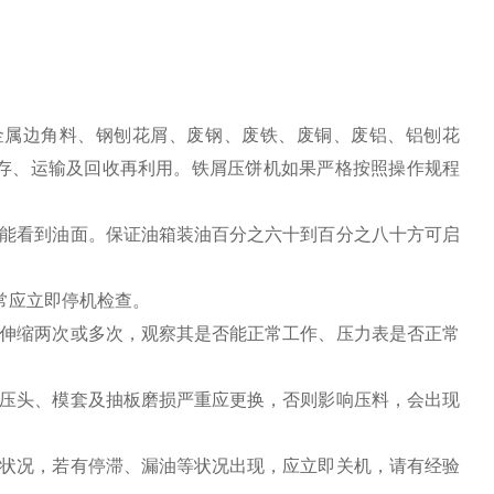
金属边角料、钢刨花屑、废钢、废铁、废铜、废铝、铝刨花
存、运输及回收再利用。铁屑压饼机如果严格按照操作规程
计能看到油面。保证油箱装油百分之六十到百分之八十方可启
常应立即停机检查。
缸伸缩两次或多次，观察其是否能正常工作、压力表是否正常
（压头、模套及抽板磨损严重应更换，否则影响压料，会出现
转状况，若有停滞、漏油等状况出现，应立即关机，请有经验