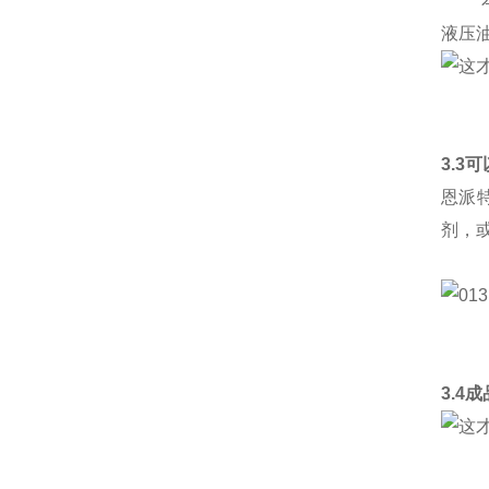
本产
液压
3.3
恩派
剂，
3.4