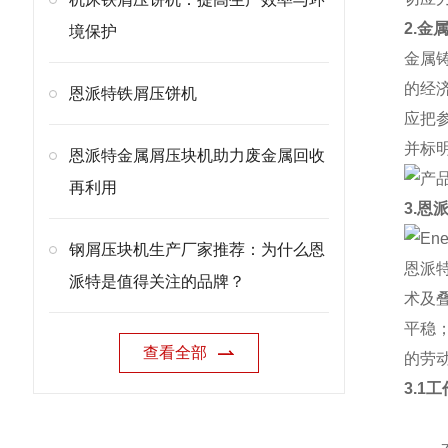
2.金
境保护
金属
的经
恩派特铁屑压饼机
应把
并标
恩派特金属屑压块机助力废金属回收
再利用
3.恩
钢屑压块机生产厂家推荐：为什么恩
恩派
派特是值得关注的品牌？
术及
平稳
查看全部
的劳
3.1