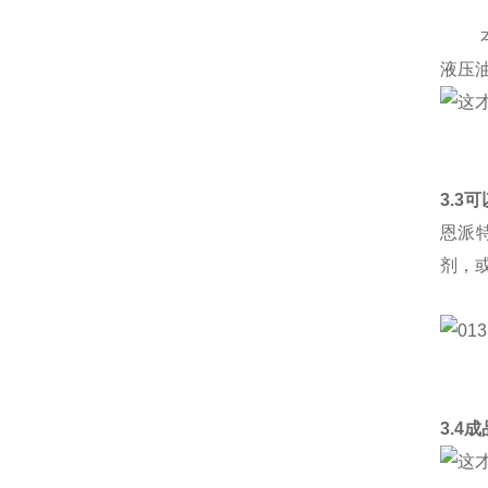
本产
液压
3.3
恩派
剂，
3.4