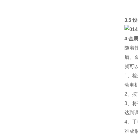
3.5
4.金
随着
屑、
就可
1、
动电
2、
3、
达到
4、
难成