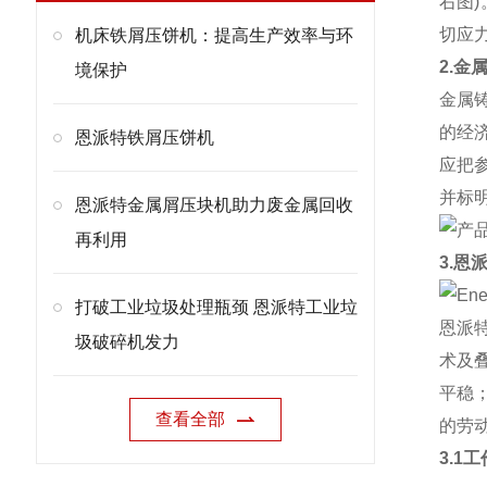
右图
切应
机床铁屑压饼机：提高生产效率与环
2.金
境保护
金属
的经
恩派特铁屑压饼机
应把
并标
恩派特金属屑压块机助力废金属回收
再利用
3.恩
打破工业垃圾处理瓶颈 恩派特工业垃
恩派
圾破碎机发力
术及
平稳
查看全部
的劳
3.1