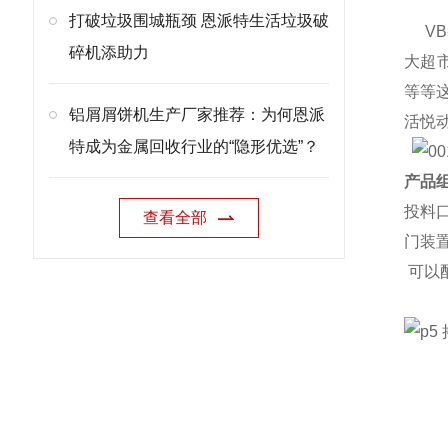
打破垃圾围城瓶颈 恩派特生活垃圾破
VB
碎机添助力
大超
等等
铝屑屑饼机生产厂家推荐：为何恩派
活悦
特成为金属回收行业的“隐形优选”？
产品组
投料
查看全部
门装
可以