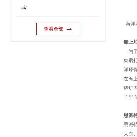
成
海洋
查看全部
船上
为了
集后
洋环
在海
烧炉
子里
恩派
恩派
大东