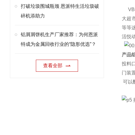
打破垃圾围城瓶颈 恩派特生活垃圾破
VB
碎机添助力
大超
等等
铝屑屑饼机生产厂家推荐：为何恩派
活悦
特成为金属回收行业的“隐形优选”？
产品组
投料
查看全部
门装
可以