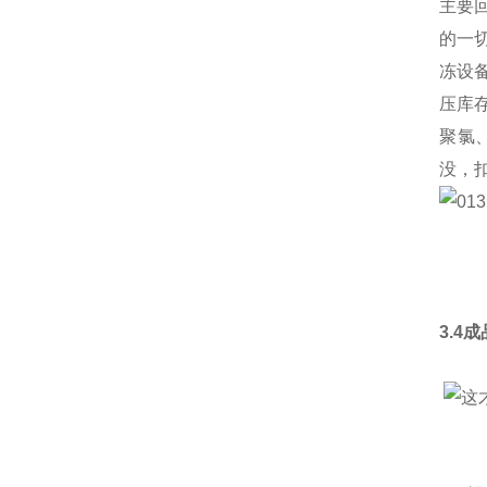
主要
的一
冻设
压库
聚氯
没，
3.4