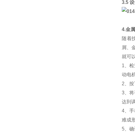
3.5
4.金
随着
屑、
就可
1、
动电
2、
3、
达到
4、
难成
5、