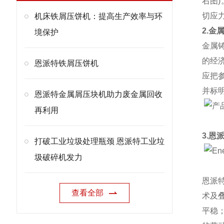
右图
切应
机床铁屑压饼机：提高生产效率与环
2.金
境保护
金属
的经
恩派特铁屑压饼机
应把
并标
恩派特金属屑压块机助力废金属回收
再利用
3.恩
打破工业垃圾处理瓶颈 恩派特工业垃
圾破碎机发力
恩派
查看全部
术及
平稳