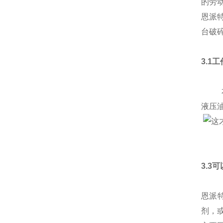
的劳
恩派
台破
3.1
本产
液压
3.3
恩派
剂，