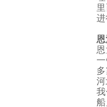
里
进
恩
恩
一
多
河
我
船