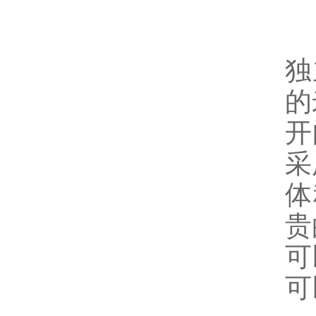
独
的
开
采
体
贵
可
可