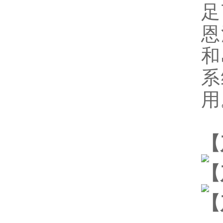
足
恩
和
系
用
【
【
【