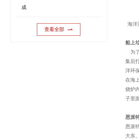
成
海洋
查看全部
船上
为了
集后
洋环
在海
烧炉
子里
恩派
恩派
大东