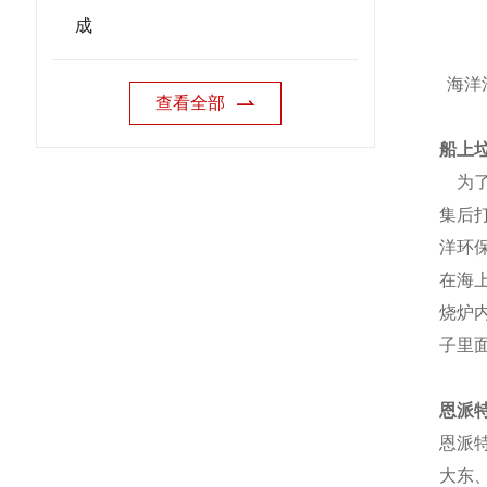
成
海洋
查看全部
船上
为了
集后
洋环
在海
烧炉
子里
恩派
恩派
大东