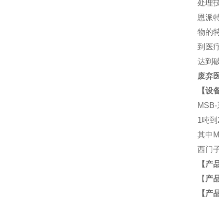
处理
恩派
物的
到医
达到
废弃
【设备
MS
1吨到
其中
西门子
【产
【
产
【产