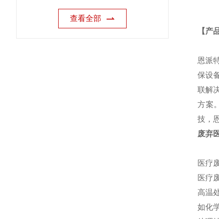
查看全部
【产
恩派
保设
联解
方案
技，
废弃
医疗
医疗
高温
如化