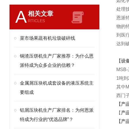
如化
处理
A
相关文章
恩派
RTICLES
物的
到医
菜市场果蔬有机垃圾破碎线
达到
铜渣压饼机生产厂家推荐：为什么恩
【设备
派特成为众多企业的信赖？
MS
1吨到
金属屑压块机成套设备的液压系统主
其中
要组成
西门子
【产
铝屑压块机生产厂家排名：为何恩派
【
产
特成为行业的“优选品牌”？
【产