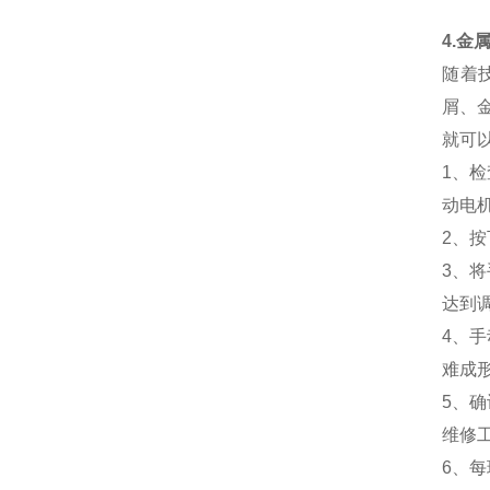
4.金
随着
屑、
就可
1、
动电
2、
3、
达到
4、
难成
5、
维修
6、