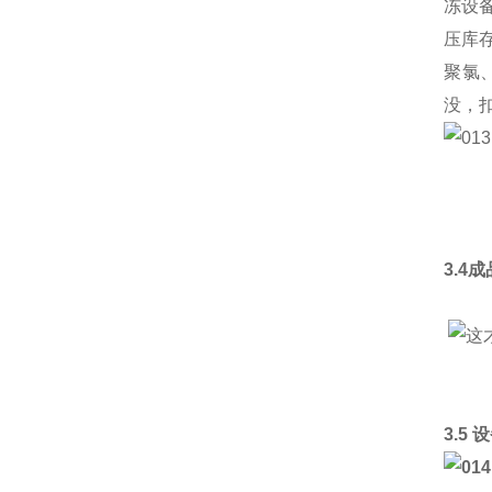
冻设
压库
聚氯
没，
3.4
3.5