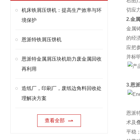
右图
切应
机床铁屑压饼机：提高生产效率与环
2.金
境保护
金属
的经
恩派特铁屑压饼机
应把
并标
恩派特金属屑压块机助力废金属回收
再利用
3.恩
造纸厂，印刷厂，废纸边角料回收处
理解决方案
恩派
查看全部
术及
平稳