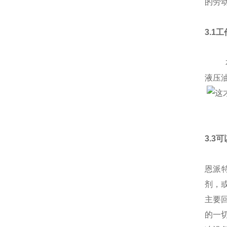
的劳
3.1
本产
液压
3.3
恩派
剂，
主要
的一