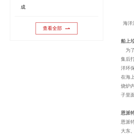
成
海洋
查看全部
船上
为了
集后
洋环
在海
烧炉
子里
恩派
恩派
大东