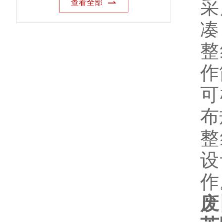
采
查看全部
凑
整
作
可
布
整
设
作
废