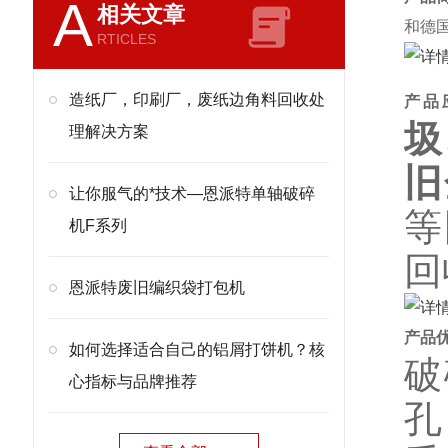
A
相关文章
和德
RTICLES
造纸厂，印刷厂，废纸边角料回收处
产品
圾
理解决方案
旧
让你服气的*技术—恩派特单轴破碎
等
机F系列
回
恩派特废旧编织袋打包机
产品
如何选择适合自己的铝屑打饼机？核
破
心指标与品牌推荐
孔