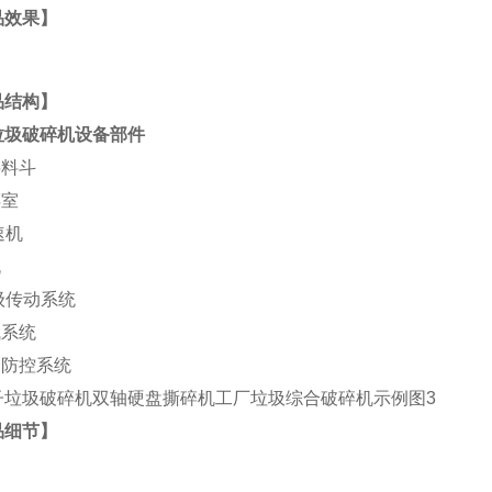
品效果】
品结构】
垃圾破碎机
设备部件
料料斗
碎室
速机
机
级传动系统
气系统
全防控系统
品细节】