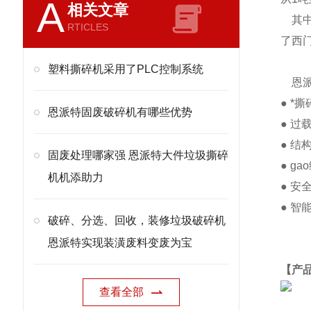
A
相关文章
其中
RTICLES
了西
塑料撕碎机采用了PLC控制系统
恩派
● 
恩派特固废破碎机有哪些优势
● 
● 
固废处理哪家强 恩派特大件垃圾撕碎
● 
机机添助力
● 
● 
破碎、分选、回收，装修垃圾破碎机
恩派特实现装潢废料变废为宝
【产
查看全部