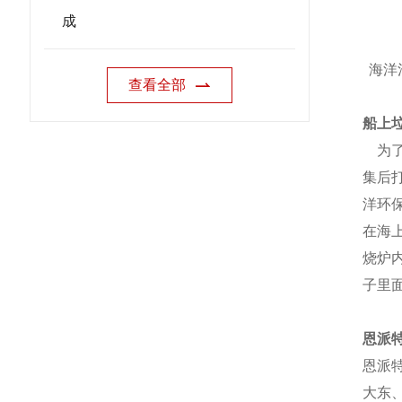
成
海洋
查看全部
船上
为了
集后
洋环
在海
烧炉
子里
恩派
恩派
大东