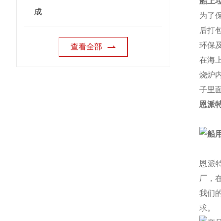
船上
成
为了
后打
环保
查看全部
在海
烧炉
子里
恩派
恩派
厂，
我们
求。