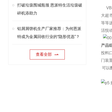
打破垃圾围城瓶颈 恩派特生活垃圾破
VB
碎机添助力
大超
等等
铝屑屑饼机生产厂家推荐：为何恩派
活悦
特成为金属回收行业的“隐形优选”？
产品组
投料
查看全部
门装
可以