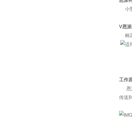
恩派
小型
V恩
棉花
工作
恩派
传送