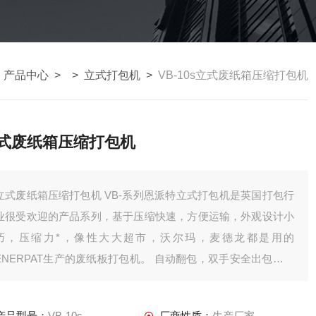
>
产品中心
> >
立式打包机
>
VB-10s立式废纸箱压缩打包机
式废纸箱压缩打包机
式废纸箱压缩打包机 VB-系列恩派特立式打包机是英国打包行
业很受欢迎的产品系列，基于压缩快速，方便运输，外观设计小
巧，压缩力*，像性大大超市，沃尔玛，麦德龙都是用的
ENERPAT生产的废纸板打包机。 自动翻包，双手安全出包，按
钮操控，报警系统，安全系统等等这些精心设备成就了VB-系列
废海绵压缩机**。
产品型号：
VB-10s
厂商性质：
生产厂家