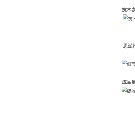
技术参
恩派
成品