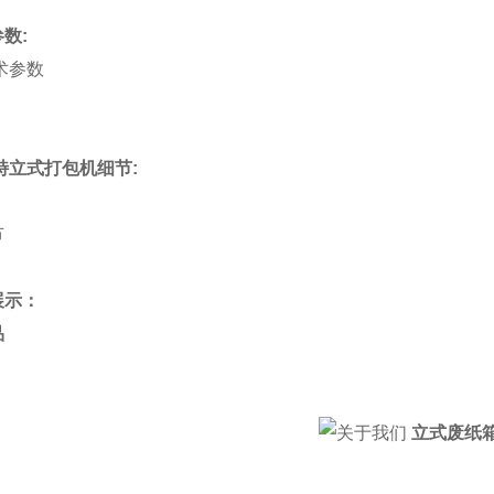
数:
特立式打包机细节:
展示：
立式废纸