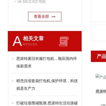
vb-10s立式打包机
查看全部
A
相关文章
RTICLES
产
恩派特废旧衣服打包机，顺应国内环
保新需求
稻壳压缩套袋打包机,保护环境，科技
就是生产力
恩派
打破垃圾围城瓶颈 恩派特生活垃圾破
VB