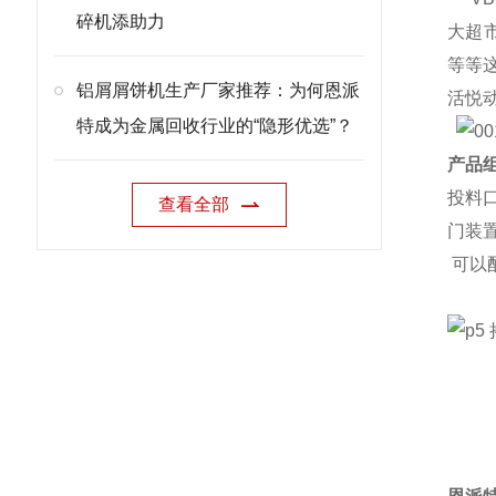
碎机添助力
大超
等等
铝屑屑饼机生产厂家推荐：为何恩派
活悦
特成为金属回收行业的“隐形优选”？
产品组
投料
查看全部
门装
可以