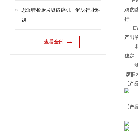
EW
鸡的
恩派特餐厨垃圾破碎机，解决行业难
行。
题
EW
产出
查看全部
我们
稳定
我们
废旧
【产
【产