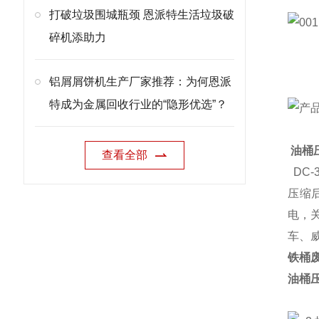
打破垃圾围城瓶颈 恩派特生活垃圾破
碎机添助力
铝屑屑饼机生产厂家推荐：为何恩派
特成为金属回收行业的“隐形优选”？
油桶
查看全部
DC-
压缩
电，
车、
铁桶
油桶