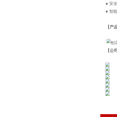
● 
● 
【产
【公