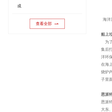
成
海洋
查看全部
船上
为了
集后
洋环
在海
烧炉
子里
恩派
恩派
大东