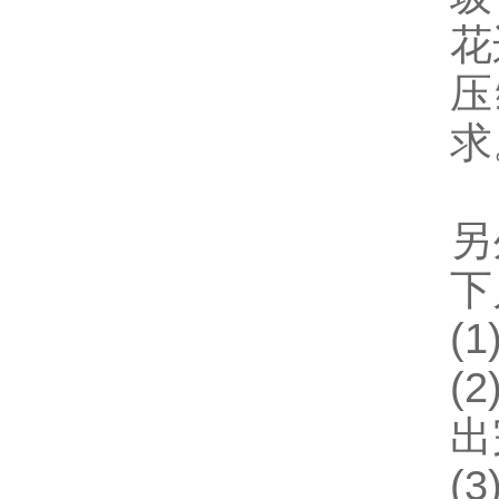
花
压
求
另
下
(
(
出
(