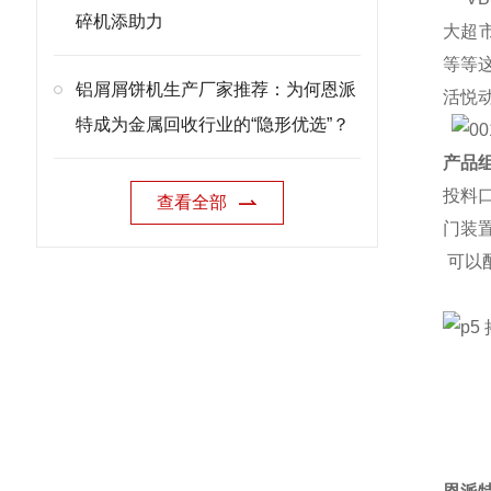
碎机添助力
大超
等等
铝屑屑饼机生产厂家推荐：为何恩派
活悦
特成为金属回收行业的“隐形优选”？
产品组
投料
查看全部
门装
可以