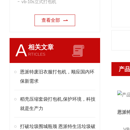
vb-10s立式打包机
查看全部
A
相关文章
RTICLES
产
恩派特废旧衣服打包机，顺应国内环
保新需求
稻壳压缩套袋打包机,保护环境，科技
就是生产力
恩派
打破垃圾围城瓶颈 恩派特生活垃圾破
VB