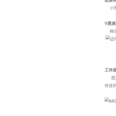
恩派
小型
V恩
棉花
工作
恩派
传送