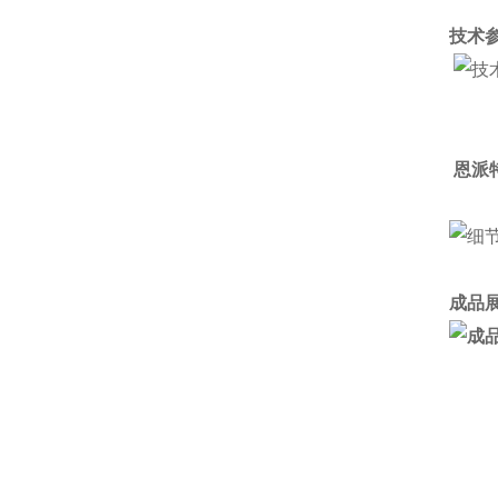
技术参
恩派
成品