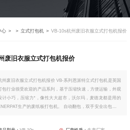
中心
> >
立式打包机
>
VB-10s杭州废旧衣服立式打包机报价
州废旧衣服立式打包机报价
州废旧衣服立式打包机报价 VB-系列恩派特立式打包机是英国
打包行业很受欢迎的产品系列，基于压缩快速，方便运输，外观
设计小巧，压缩力*，像性大大超市，沃尔玛，麦德龙都是用的
ENERPAT生产的废纸板打包机。 自动翻包，双手安全出包，按
钮操控，报警系统，安全系统等等这些精心设备成就了VB-系列
废海绵压缩机**。
产品型号：
VB-10s
厂商性质：
生产厂家