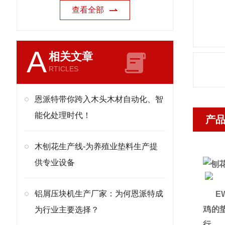
查看全部
A
相关文章
RTICLES
恩派特带你跨入木头木材自动化、智
能化处理时代！
产
木刨花生产线-为养殖业垫料生产提
供专业设备
铝屑压块机生产厂家：为何恩派特成
EW
鸡的
为行业主要选择？
行。