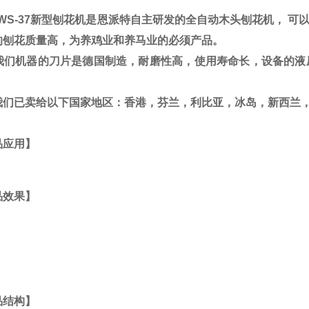
S-37
新型刨花机是恩派特自主研发的全自动木头刨花机，
可以
的刨花质量高，为养鸡业和养马业的必须产品。
机器的刀片是德国制造，耐磨性高，使用寿命长，设备的液压
。
已卖给以下国家地区
：
香港
，
芬兰
，
利比亚
，
冰岛
，
新西兰
品应用】
品效果】
品结构】