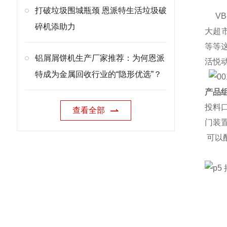
打破垃圾围城瓶颈 恩派特生活垃圾破
VB
碎机添助力
大超
等等
铝屑屑饼机生产厂家推荐：为何恩派
活悦
特成为金属回收行业的“隐形优选”？
产品组
投料
查看全部
门装
可以