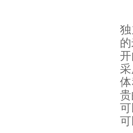
独
的
开
采
体
贵
可
可