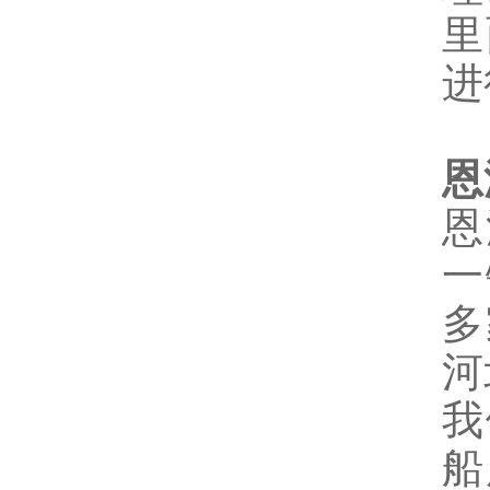
里
进
恩
恩
一
多
河
我
船