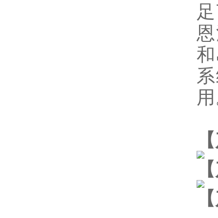
足
恩
和
系
用
【
【
【