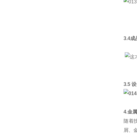
3.4
3.5
4.金
随着
屑、