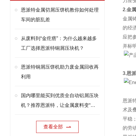
力应
2.金
恩派特金属切屑压饼机教你如何处理
金属
车间的脏乱差
的经
应把
从废料到“金疙瘩”：为什么越来越多
并标
工厂选择恩派特铜屑压块机？
恩派特铜屑压饼机助力废金属回收再
3.恩
利用
国内哪里能买到优质全自动铝屑压块
恩派
机？推荐恩派特，让金属废料变“金
术及
砖”
平稳
查看全部
的劳