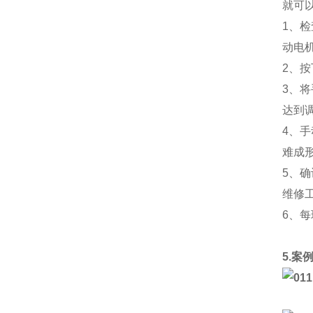
就可
1、
动电
2、
3、
达到
4、
难成
5、
维修
6、
5.案