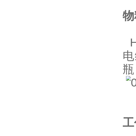
物
H
电
瓶
工