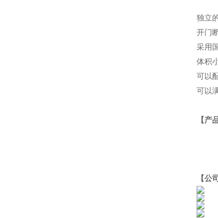
独立
开门
采用
体积
可以
可以满
【产
【公