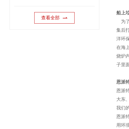
船上
查看全部
为了
集后
洋环
在海
烧炉
子里
恩派
恩派
大东
我们
恩派
用环