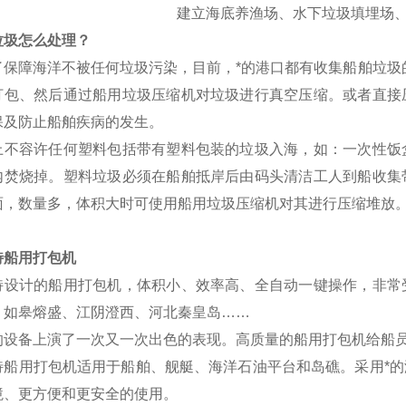
建立海底养渔场、水下垃圾填埋场
垃圾怎么处理？
保障海洋不被任何垃圾污染，目前，*的港口都有收集船舶垃圾
打包、然后通过船用垃圾压缩机对垃圾进行真空压缩。或者直接
保及防止船舶疾病的发生。
上不容许任何塑料包括带有塑料包装的垃圾入海，如：一次性饭
内焚烧掉。塑料垃圾必须在船舶抵岸后由码头清洁工人到船收集
面，数量多，体积大时可使用船用垃圾压缩机对其进行压缩堆放
特船用打包机
特设计的船用打包机，体积小、效率高、全自动一键
操作，非常
、如皋熔盛、江阴澄西、河北秦皇岛
……
的设备上演了一次又一次出色的表现。高质量的船用打包机给船
特船用打包机适用于船舶、舰艇、海洋石油平台和岛礁。采用*
境、更方便和更安全的使用。