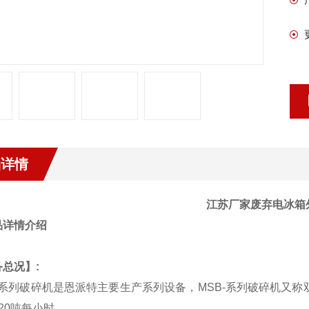
品详情
江苏厂家废弃电冰箱
备总况】
:
系列破碎机是恩派特主要生产系列设备，
MSB-
系列破碎机又称
20
吨每小时。