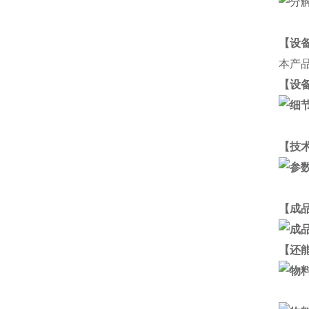
【设
本产
【设
【技
【成
【还