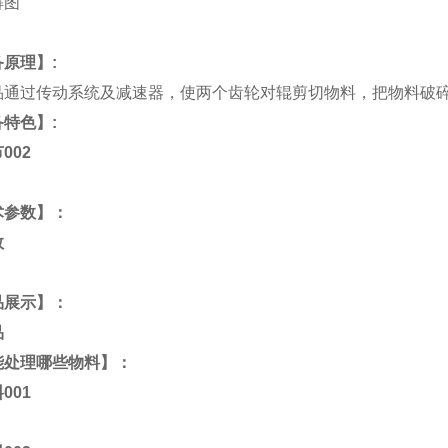
备原理】
:
品通过传动系统及减速器，使两个齿轮对辊剪切物料，把物料破
备特色】
:
术参数】
：
品展示】：
能处理哪些物料】：