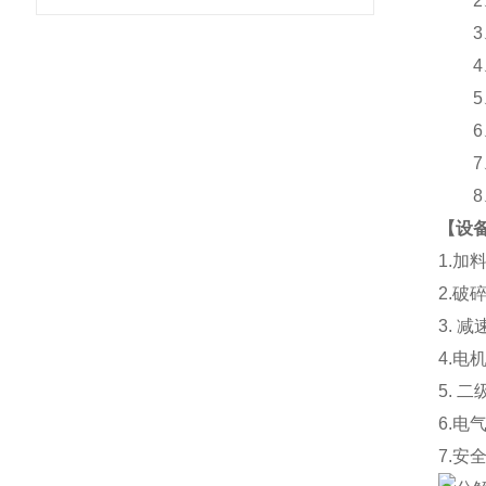
2、
3、
4、
5、
6、
7、
8、
【设
1.
加
2.
破
3.
减
4.
电
5.
二
6.
电
7.
安