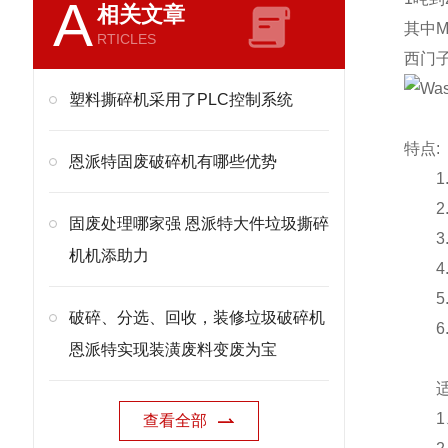
A
相关文章
其中
M
RTICLES
西门
塑料撕碎机采用了PLC控制系统
特点:
恩派特固废破碎机有哪些优势
1.
2.
固废处理哪家强 恩派特大件垃圾撕碎
3.
机机添助力
4.
5.
破碎、分选、回收，装修垃圾破碎机
6.
恩派特实现装潢废料变废为宝
适合
1、
查看全部