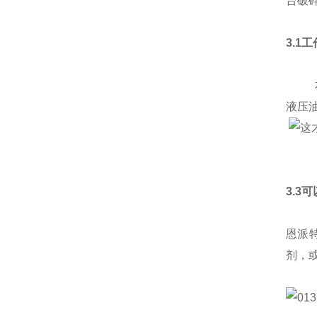
台破
3.1
本产
液压
3.3
恩派
剂，