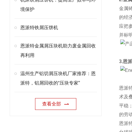
金属
境保护
的经
应把
恩派特铁屑压饼机
并标
恩派特金属屑压块机助力废金属回收
再利用
3.恩
温州生产铝切屑压块机厂家推荐：恩
派特，铝屑回收的“压块专家”
恩派
术及
查看全部
平稳
的劳
恩派