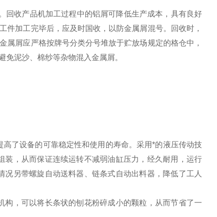
右。回收产品机加工过程中的铝屑可降低生产成本，具有良好
的工件加工完毕后，应及时国收，以防金属屑混号。回收时，
的金属屑应严格按牌号分类分号堆放于贮放场规定的格仓中，
避免泥沙、棉纱等杂物混入金属屑。
提高了设备的可靠稳定性和使用的寿命。采用*的液压传动技
组装，从而保证连续运转不减弱油缸压力，经久耐用，运行
情况另带螺旋自动送料器、链条式自动出料器，降低了工人
机构，可以将长条状的刨花粉碎成小的颗粒，从而节省了一