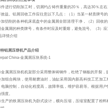
铸件进行切削加工时，切屑约占铸件重量的20％，高达30％左
济效益。铝屑回收工作应往意以下几点：（1）当某一材质牌号
参加切削的各种机床底盘中的金属屑全部清理干净，（2）回收
明金属屑的种类牌号，有条件时应及时重熔，避免混号。（3）应
派特铝
屑压饼机
产
品介绍
特金属屑压块机机架部分采用整体铸钢件，杜绝了钢板的开裂，
叠加组合阀块，使用耐磨油封，油缸采用国内新高科技工艺加工
；电脑控制，自动化程度高，故障率低，维护容易等。根据用户
动强度。
特生产的铁屑压块机为卧式设计，横向压缩，压缩室配置了粉料