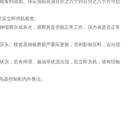
计能看到油面。保证油箱装油百分之六十到百分之八十方可启
常应立即停机检查。
缸伸缩两次或多次，观察其是否能正常工作、压力表是否正常
（压头、模套及抽板磨损严重应更换，否则影响压料，会出现
转状况，若有停滞、漏油等状况出现，应立即关机，请有经验
电器控制柜内外整洁。