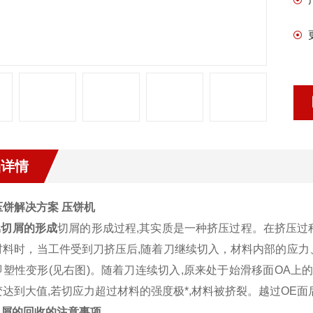
品详情
压饼解决方案 压饼机
属切屑的形成
切屑的形成过程,其实质是一种挤压过程。在挤压过
材料时，当工件受到刀挤压后,随着刀继续切入，材料内部的应力
即塑性变形(见右图)。随着刀连续切入,原来处于始滑移面OA上
变达到大值,若切应力超过材料的强度极*,材料被挤裂。越过OE
属屑的回收的注意事项