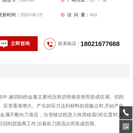
更新时间：
2020-06-19
访 问 量：
443
18021677668
立即咨询
联系电话：
程中,被切削的金属主要经历剪切滑移变形而形成切屑。切削
、应变逐渐增大。产生的应力达到材料的屈服点时,开始产生
的金属不断向刀靠近，当滑移过程进入终滑移面OE位置时,应
面后切削层脱离工件,沿着前刀面流出而形成切屑。