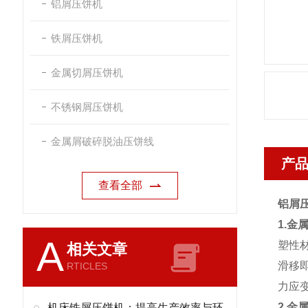
铝屑压饼机
铁屑压饼机
金属切屑压饼机
不锈钢屑压饼机
金属屑破碎脱油压饼线
产
查看全部
铝屑
1.金
A
塑性
相关文章
滑移
RTICLES
力应
2.金
机床铁屑压饼机：提高生产效率与环