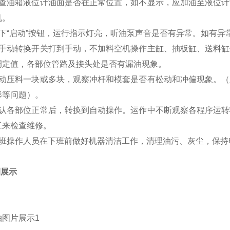
检查油箱液位计油面是否在正常位置，如不显示，应加油至液位
机。
按下“启动”按钮，运行指示灯亮，听油泵声音是否有异常。如有异
将手动转换开关打到手动，不加料空机操作主缸、抽板缸、送料
调定值，各部位管路及接头处是否有漏油现象。
手动压料一块或多块，观察冲杆和模套是否有松动和冲偏现象。
形等问题）。
确认各部位正常后，转换到自动操作。运作中不断观察各程序运
工来检查维修。
每班操作人员在下班前做好机器清洁工作，清理油污、灰尘，保持
例展示