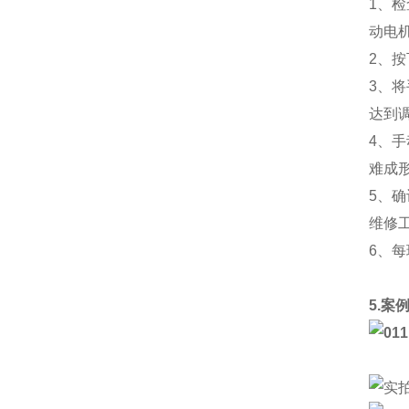
1、
动电
2、
3、
达到
4、
难成
5、
维修
6、
5.案