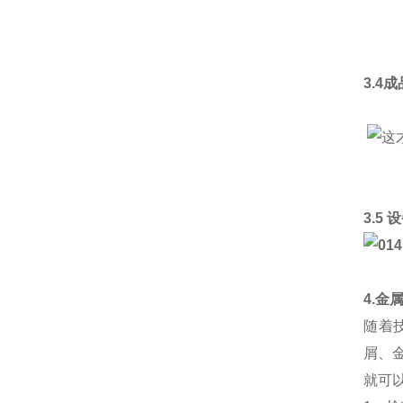
3.4
3.5
4.金
随着
屑、
就可