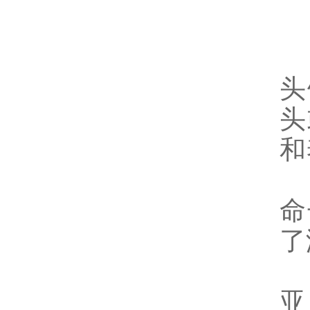
E
头
头
和
我
命
了
亚