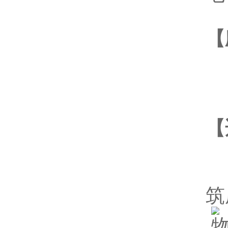
【
应
【
废
筑