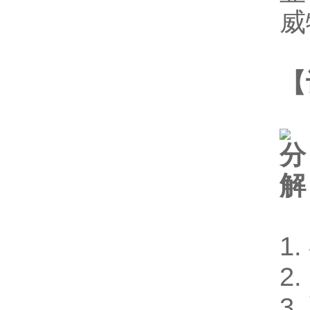
威
【
1
2
3