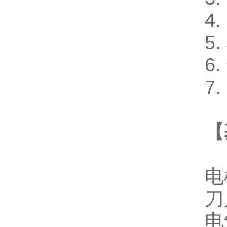
4
5
6
7
【
电
刀
电