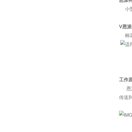
恩派
小型
V恩
棉花
工作
恩派
传送