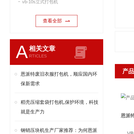
vb-10s立式打包机
查看全部
A
相关文章
RTICLES
产
恩派特废旧衣服打包机，顺应国内环
保新需求
稻壳压缩套袋打包机,保护环境，科技
就是生产力
恩派
钢销压块机生产厂家推荐：为何恩派
VB