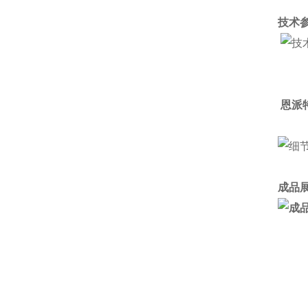
技术参
恩派
成品