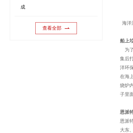
成
海洋
查看全部
船上
为了
集后
洋环
在海
烧炉
子里
恩派
恩派
大东