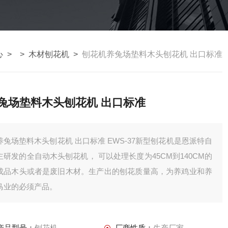
心
> >
木材刨花机
>
刨花机养兔场垫料木头刨花机 出口标准
兔场垫料木头刨花机 出口标准
兔场垫料木头刨花机 出口标准 EWS-37新型刨花机是恩派特自
主研发的全自动木头刨花机， 可以处理长度为45CM到140CM的
成品木头或者是废旧木材。生产出的刨花质量高，为养鸡业和养
马业的必须产品。
产品型号：
刨花机
厂商性质：
生产厂家