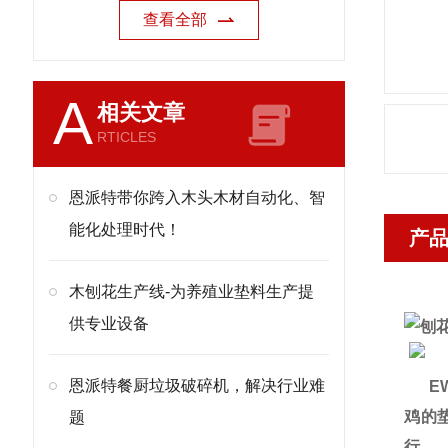
查看全部
A
相关文章
RTICLES
恩派特带你跨入木头木材自动化、智
能化处理时代！
产
木刨花生产线-为养殖业垫料生产提
供专业设备
恩派特餐厨垃圾破碎机，解决行业难
EW
鸡的
题
行。