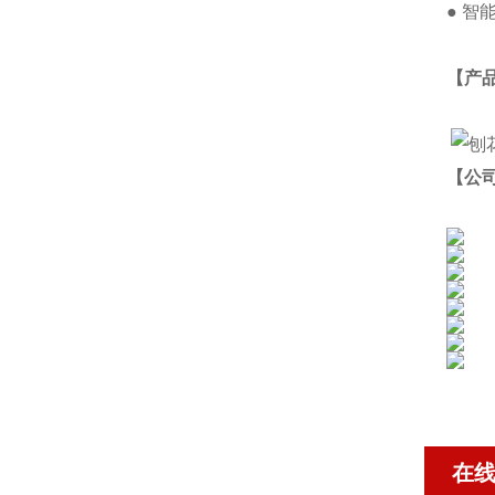
● 
【产
【公
在