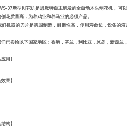
S-37
新型刨花机是恩派特自主研发的全自动木头刨花机，
可以
的刨花质量高，为养鸡业和养马业的必须产品。
机器的刀片是德国制造，耐磨性高，使用寿命长，设备的液压
。
已卖给以下国家地区
：
香港
，
芬兰
，
利比亚
，
冰岛
，
新西兰
品应用】
品效果】
品结构】