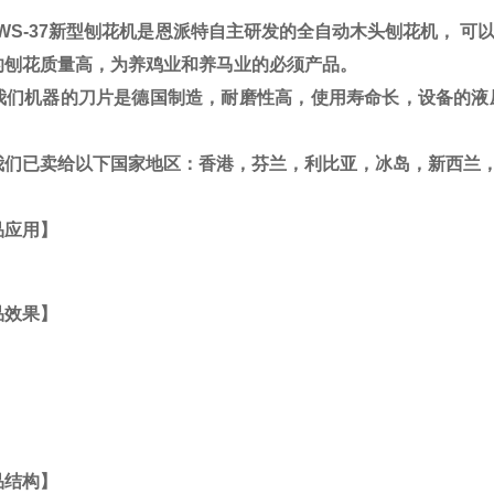
S-37
新型刨花机是恩派特自主研发的全自动木头刨花机，
可以
的刨花质量高，为养鸡业和养马业的必须产品。
机器的刀片是德国制造，耐磨性高，使用寿命长，设备的液压
。
已卖给以下国家地区
：
香港
，
芬兰
，
利比亚
，
冰岛
，
新西兰
品应用】
品效果】
品结构】