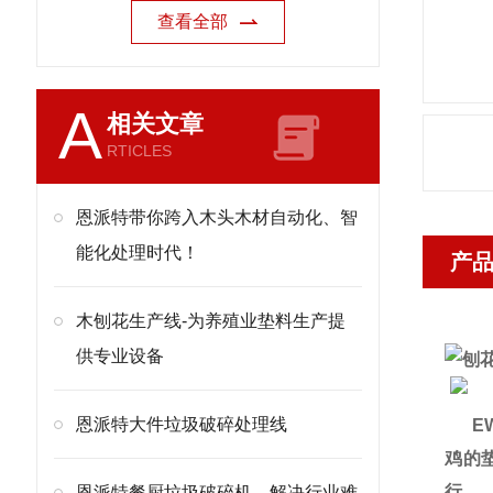
查看全部
A
相关文章
RTICLES
恩派特带你跨入木头木材自动化、智
能化处理时代！
产
木刨花生产线-为养殖业垫料生产提
供专业设备
恩派特大件垃圾破碎处理线
EW
鸡的
行。
恩派特餐厨垃圾破碎机，解决行业难