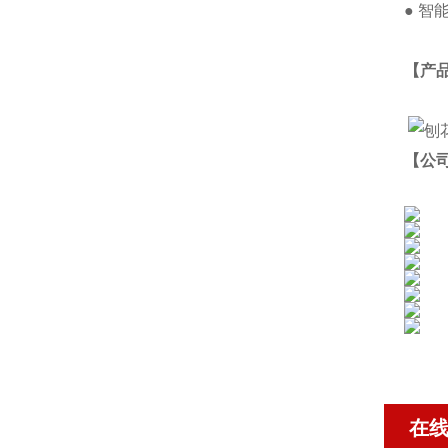
● 
【产
【公
在