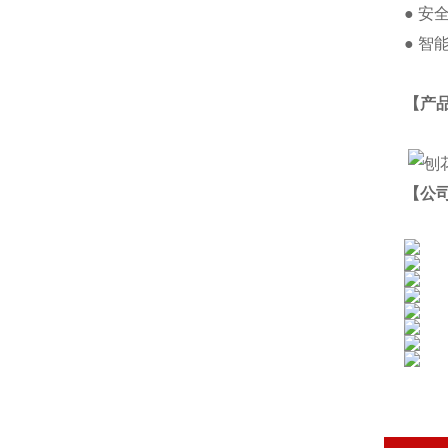
● 
● 
【产
【公