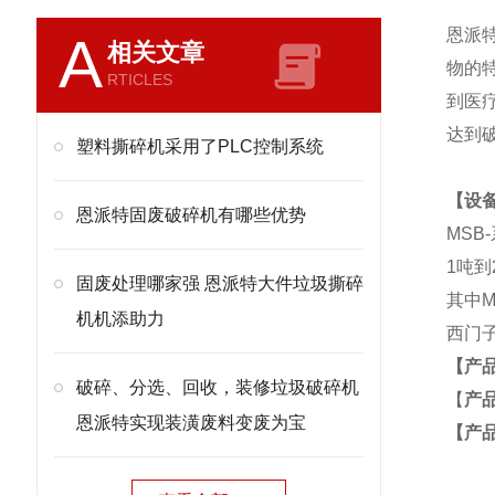
恩派
A
相关文章
物的
RTICLES
到医
达到
塑料撕碎机采用了PLC控制系统
【设备
恩派特固废破碎机有哪些优势
MS
1吨到
固废处理哪家强 恩派特大件垃圾撕碎
其中
机机添助力
西门子
【产
破碎、分选、回收，装修垃圾破碎机
【
产
恩派特实现装潢废料变废为宝
【产