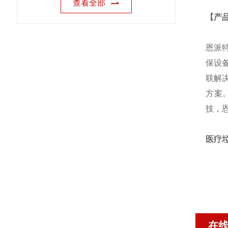
查看全部
【产
恩派
保设
联解
方案
技，
医疗
在