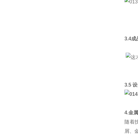
3.4
3.5
4.金
随着
屑、