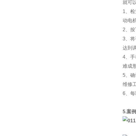
就可
1、
动电
2、
3、
达到
4、
难成
5、
维修
6、
5.案