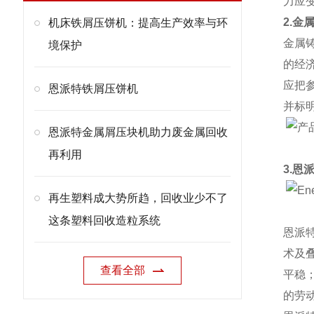
力应
2.金
机床铁屑压饼机：提高生产效率与环
金属
境保护
的经
应把
恩派特铁屑压饼机
并标
恩派特金属屑压块机助力废金属回收
再利用
3.恩
再生塑料成大势所趋，回收业少不了
这条塑料回收造粒系统
恩派
术及
查看全部
平稳
的劳