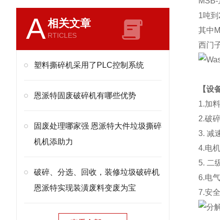
MSB-
1
吨到
A
相关文章
其中
M
RTICLES
西门
塑料撕碎机采用了PLC控制系统
【设
恩派特固废破碎机有哪些优势
1.
加
2.
破
固废处理哪家强 恩派特大件垃圾撕碎
3.
减
机机添助力
4.
电
5.
二
破碎、分选、回收，装修垃圾破碎机
6.
电
恩派特实现装潢废料变废为宝
7.
安