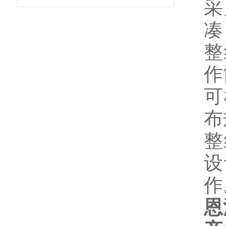
采
凑
整
作
可
布
整
设
作
恩