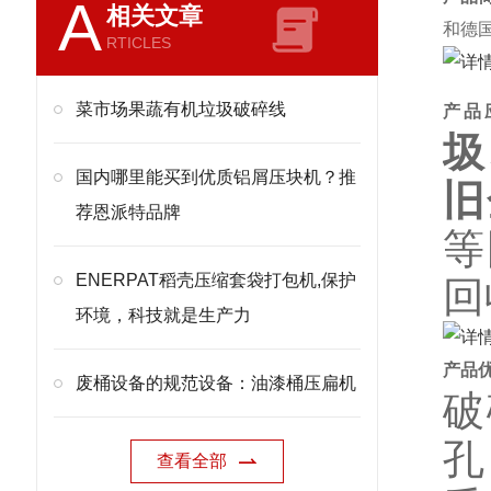
A
相关文章
和德
RTICLES
菜市场果蔬有机垃圾破碎线
产品
圾
国内哪里能买到优质铝屑压块机？推
旧
荐恩派特品牌
等
ENERPAT稻壳压缩套袋打包机,保护
回
环境，科技就是生产力
产品
废桶设备的规范设备：油漆桶压扁机
破
孔
查看全部