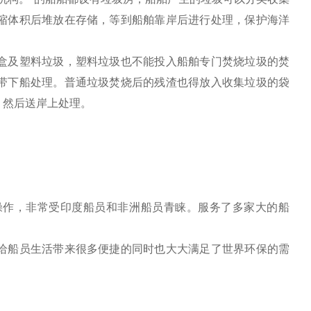
缩体积后堆放在存储，等到船舶靠岸后进行处理，保护海洋
盒及塑料垃圾，塑料垃圾也不能投入船舶专门焚烧垃圾的焚
带下船处理。普通垃圾焚烧后的残渣也得放入收集垃圾的袋
。然后送岸上处理。
操作，非常受印度船员和非洲船员青睐。服务了多家大
的船
给船员生活带来很多便捷的同时也大大满足了世界环保的需