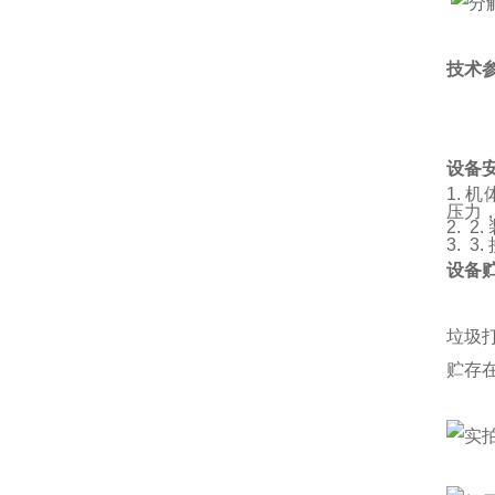
技术
设备
1. 
压力
2. 
3. 
设备
垃圾
贮存