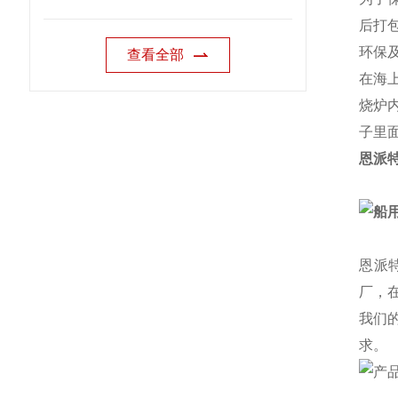
后打
环保
查看全部
在海
烧炉
子里
恩派
恩派
厂，
我们
求。