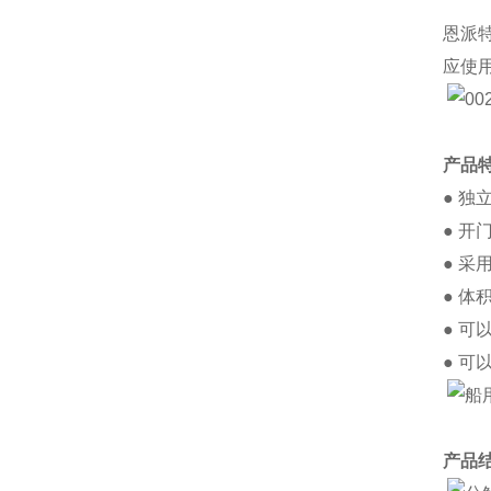
恩派
应使
产品
● 
● 
● 
● 
● 
● 可以
产品