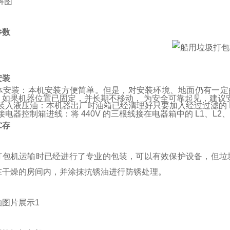
参数
安装
机体安装：本机安装方便简单。但是，对安装环境、地面仍有一定的
，如果机器位置已固定，并长期不移动， 为安全可靠起见，建议
2. 装入液压油：本机器出厂时油箱已经清理好只要加入经过过滤的 I
3. 接电器控制箱进线：将 440V 的三根线接在电器箱中的 L1、L
贮存
打包机运输时已经进行了专业的包装，可以有效保护设备，但垃
在干燥的房间内，并涂抹抗锈油进行防锈处理。