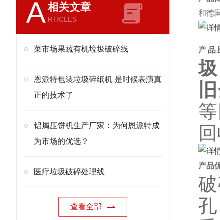
A
相关文章
和德
RTICLES
菜市场果蔬有机垃圾破碎线
产品
圾
恩派特包装垃圾碎纸机 是时候表演真
旧
正的技术了
等
铝屑压饼机生产厂家：为何恩派特成
回
为市场的优选？
产品
医疗垃圾破碎处理线
破
孔
查看全部