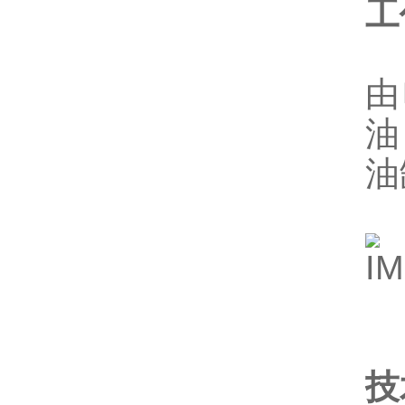
工
恩
由
油
油
技