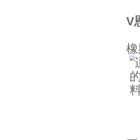
V
棉
橡