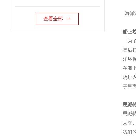
海洋
查看全部
船上
为了
集后
洋环
在海
烧炉
子里
恩派
恩派
大东
我们