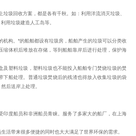
上垃圾回收方案，都是各有千秋。如：利用洋流消灭垃圾、
、利用垃圾建造人工岛等。
的机构。*的船舶都设有垃圾房，船舶产生的垃圾可以分类收
压缩体积后堆放在存储，等到船舶靠岸后进行处理，保护海
盒及塑料垃圾，塑料垃圾也不能投入船舶专门焚烧垃圾的焚
带下船处理。普通垃圾焚烧后的残渣也得放入收集垃圾的袋
。然后送岸上处理。
受印度船员和非洲船员青睐。服务了多家大
的船厂，在上海
员生活带来很多便捷的同时也大大满足了世界环保的需求。