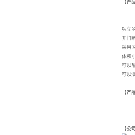
【产
独立
开门
采用
体积
可以
可以满
【产
【公