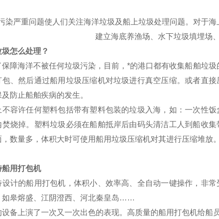
污染严重问题使人们关注海洋垃圾及船上垃圾处理问题。对于海
建立海底养渔场、水下垃圾填埋场
垃圾怎么处理？
保障海洋不被任何垃圾污染，目前，*的港口都有收集船舶垃圾
打包、然后通过船用垃圾压缩机对垃圾进行真空压缩。或者直接
保及防止船舶疾病的发生。
上不容许任何塑料包括带有塑料包装的垃圾入海，如：一次性饭
内焚烧掉。塑料垃圾必须在船舶抵岸后由码头清洁工人到船收集
面，数量多，体积大时可使用船用垃圾压缩机对其进行压缩堆放
特船用打包机
特设计的船用打包机，体积小、效率高、全自动一键
操作，非常
、如皋熔盛、江阴澄西、河北秦皇岛
……
的设备上演了一次又一次出色的表现。高质量的船用打包机给船