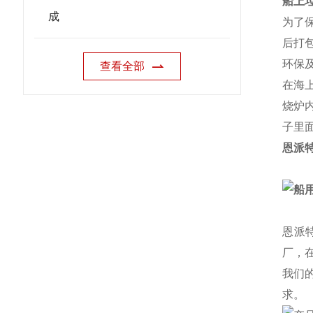
船上
成
为了
后打
环保
查看全部
在海
烧炉
子里
恩派
恩派
厂，
我们
求。